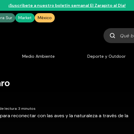
¡Suscríbete a nuestro boletín semanal El Zarapito al Día!
era Sur
Market
México
Qué
buscas
Medio Ambiente
Deporte y Outdoor
aro
e lectura: 3 minutos
 para reconectar con las aves y la naturaleza a través de la