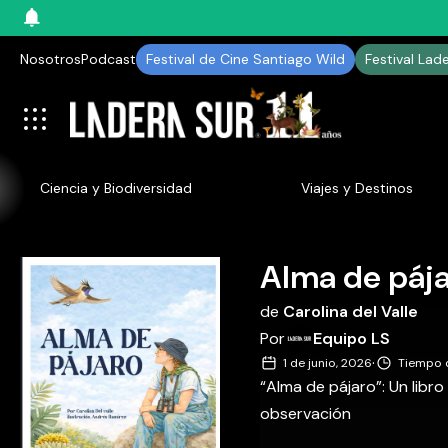
Nosotros
Podcast
Festival de Cine Santiago Wild
Festival Lad
Ciencia y Biodiversidad
Viajes y Destinos
Alma de páj
de
Carolina del Valle
Por
Equipo LS
·
1 de junio, 2026
Tiempo d
“Alma de pájaro”: Un libro
observación