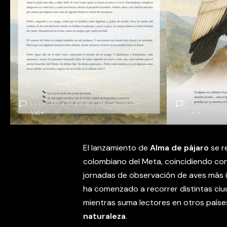
Libro “Alma de pájaro” de Carolina del
Libro “Alma d
Valle.
Valle.
El lanzamiento de
Alma de pájaro
se r
colombiano del Meta, coincidiendo con
jornadas de observación de aves más i
ha comenzado a recorrer distintas ciu
mientras suma lectores en otros país
naturaleza
.