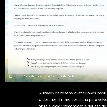
Libro “Alma de pájaro” de Carolina del Valle.
A través de relatos y reflexiones inspi
a detener el ritmo cotidiano para volve
vista al cielo y reconocer la riqueza de