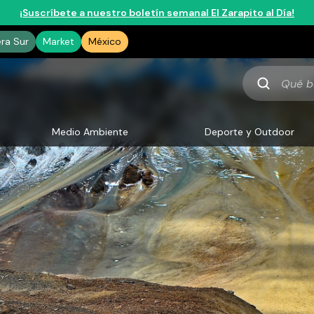
¡Suscríbete a nuestro boletín semanal El Zarapito al Día!
era Sur
Market
México
Qué
buscas
Medio Ambiente
Deporte y Outdoor