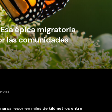
Esa épica migratoria
or las comunidades
minutos
narca recorren miles de kilómetros entre