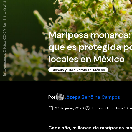
Mariposa monarca. Créditos (CC-BY): Juan Emilio, vía Wikimedia Commons.
Mariposa monarca: 
que es protegida p
locales en México
Ciencia y Biodiversidad
,
México
Por
Jǒzepa Benčina Campos
·
27 de junio, 2026
Tiempo de lectura: 19 
Cada año, millones de mariposas mo