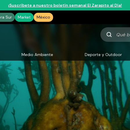
¡Suscríbete a nuestro boletín semanal El Zarapito al Día!
era Sur
Market
México
Qué
buscas
Medio Ambiente
Deporte y Outdoor