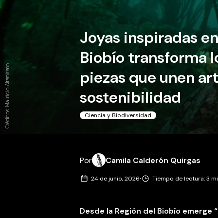
Joyas inspiradas en
Biobío transforma l
Créditos: Mauricio Altamirano
piezas que unen art
sostenibilidad
Ciencia y Biodiversidad
Por
Camila Calderón Quirgas
·
24 de junio, 2026
Tiempo de lectura: 3 m
Desde la Región del Biobío emerge “