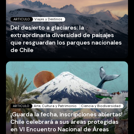
ARTICULO
Viajes y Destinos
Del desierto a glaciares: la
extraordinaria diversidad de paisajes
que resguardan los parques nacionales
de Chile
ARTICULO
Arte, Cultura y Patrimonio
Ciencia y Biodiversidad
¡Guarda la fecha, inscripciones abiertas!
Chile celebrará a sus áreas protegidas
en VI Encuentro Nacional de Áreas