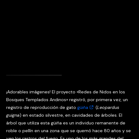
¡Adorables imágenes! El proyecto «Redes de Nidos en los
Bosques Templados Andinos» registró, por primera vez, un
registro de reproducción de gato
güiña
(
Leopardus
guigna
) en estado silvestre, en cavidades de árboles. El
árbol que utiliza esta güiña es un individuo remanente de
roble o pellín en una zona que se quemó hace 80 años y se
ven los rastros del fuego. Es uno de los más grandes del