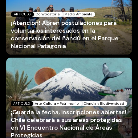
ARTICULO
Convocatoria
Medio Ambiente
¡Atención! Abren postulaciones para
voluntarios interesados en la
conservación del ñandú en el Parque
Nacional Patagonia
ARTICULO
Arte, Cultura y Patrimonio
Ciencia y Biodiversidad
¡Guarda la fecha, inscripciones abiertas!
Chile celebrará a sus áreas protegidas
en VI Encuentro Nacional de Áreas
Protegidas