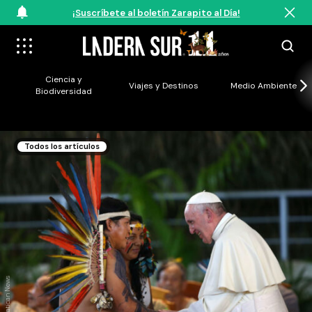
¡Suscríbete al boletín Zarapito al Día!
Ciencia y
Viajes y Destinos
Medio Ambiente
Biodiversidad
Todos los artículos
Créditos: Vatican News