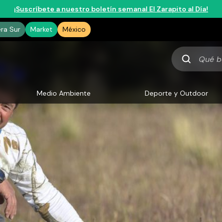
¡Suscríbete a nuestro boletín semanal El Zarapito al Día!
era Sur
Market
México
Qué
buscas
Medio Ambiente
Deporte y Outdoor