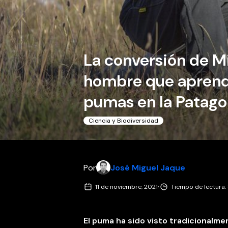
La conversión de Mi
hombre que aprendi
pumas en la Patago
Ciencia y Biodiversidad
Por
José Miguel Jaque
·
11 de noviembre, 2021
Tiempo de lectura:
El puma ha sido visto tradicionalm