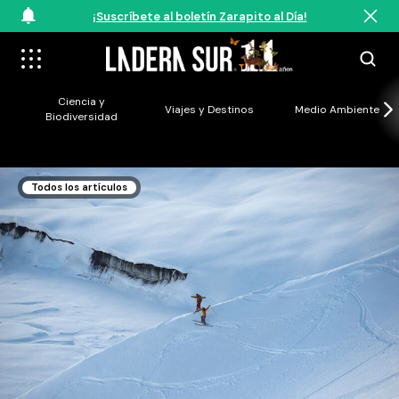
¡Suscríbete al boletín Zarapito al Día!
Ciencia y
Viajes y Destinos
Medio Ambiente
Biodiversidad
Todos los artículos