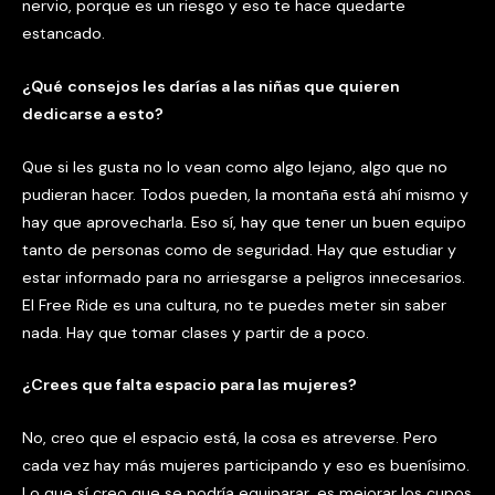
nervio, porque es un riesgo y eso te hace quedarte
estancado.
¿
Qu
é
consejos les dar
í
as a las ni
ñ
as que quieren
dedicarse a esto?
Que si les gusta no lo vean como algo lejano, algo que no
pudieran hacer. Todos pueden, la montaña está ahí mismo y
hay que aprovecharla. Eso sí, hay que tener un buen equipo
tanto de personas como de seguridad. Hay que estudiar y
estar informado para no arriesgarse a peligros innecesarios.
El Free Ride es una cultura, no te puedes meter sin saber
nada. Hay que tomar clases y partir de a poco.
¿
Crees que falta espacio para las mujeres?
No, creo que el espacio está, la cosa es atreverse. Pero
cada vez hay más mujeres participando y eso es buenísimo.
Lo que sí creo que se podría equiparar, es mejorar los cupos