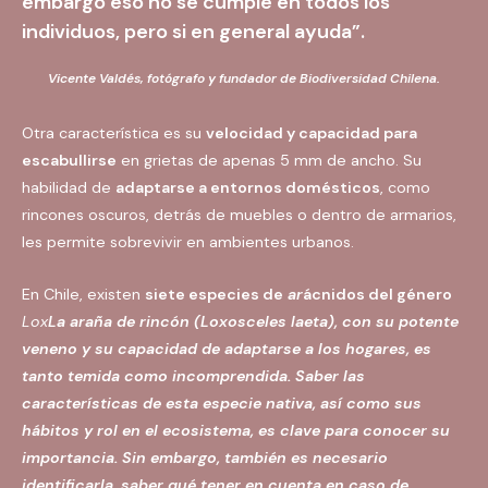
embargo eso no se cumple en todos los
individuos, pero si en general ayuda”.
Vicente Valdés, fotógrafo y fundador de Biodiversidad Chilena.
Otra característica es su
velocidad y capacidad para
escabullirse
en grietas de apenas 5 mm de ancho. Su
habilidad de
adaptarse a entornos domésticos
, como
rincones oscuros, detrás de muebles o dentro de armarios,
les permite sobrevivir en ambientes urbanos.
En Chile, existen
siete especies de
ar
ácnidos del género
Lox
La araña de rincón
(Loxosceles laeta)
, con su potente
veneno y su capacidad de adaptarse a los hogares, es
tanto temida como incomprendida. Saber las
características de esta especie nativa, así como sus
hábitos y rol en el ecosistema, es clave para conocer su
importancia. Sin embargo, también es necesario
identificarla, saber qué tener en cuenta en caso de