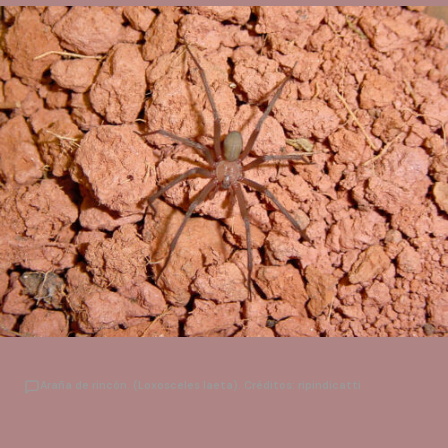
Araña de rincón. (Loxosceles laeta). Créditos: ripindicatti