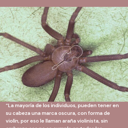
“La mayoría de los individuos, pueden tener en
su cabeza una marca oscura, con
forma de
violín,
por eso le llaman araña violinista, sin