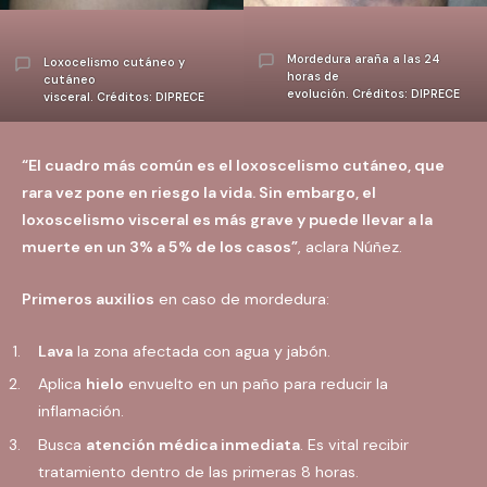
Mordedura araña a las 24
Loxocelismo cutáneo y
horas de
cutáneo
evolución. Créditos: DIPRECE
visceral. Créditos: DIPRECE
“El cuadro más común es el loxoscelismo cutáneo, que
rara vez pone en riesgo la vida. Sin embargo, el
loxoscelismo visceral es más grave y puede llevar a la
muerte en un 3% a 5% de los casos”
, aclara Núñez.
Primeros auxilios
en caso de mordedura:
Lava
la zona afectada con agua y jabón.
Aplica
hielo
envuelto en un paño para reducir la
inflamación.
Busca
atención médica inmediata
. Es vital recibir
tratamiento dentro de las primeras 8 horas.