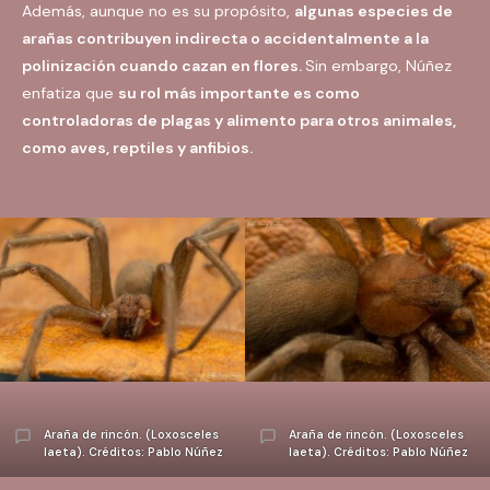
Además, aunque no es su propósito,
algunas especies de
arañas contribuyen indirecta o accidentalmente a la
polinización cuando cazan en flores.
Sin embargo, Núñez
enfatiza que
su rol más importante es como
controladoras de plagas y alimento para otros animales,
como aves, reptiles y anfibios.
Araña de rincón. (Loxosceles
Araña de rincón. (Loxosceles
laeta). Créditos: Pablo Núñez
laeta). Créditos: Pablo Núñez