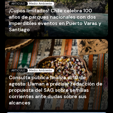
ARTICULO
Medio Ambiente
¡Cupos limitados! Chile celebra 100
años de parques nacionales con dos
imperdibles eventos en Puerto Varas y
Santiago
ARTICULO
Medio Ambiente
Consulta pública finaliza el 10 de
agosto: Llaman a precisar redacción de
propuesta del SAG sobre semillas
corrientes ante dudas sobre sus
alcances