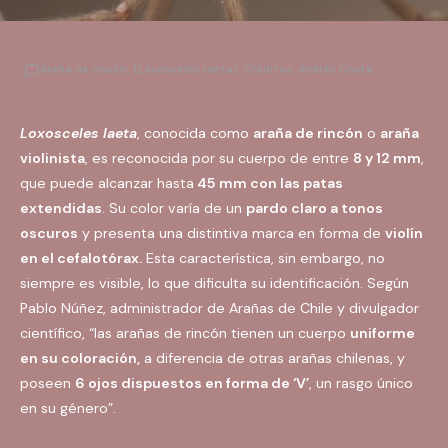
Araña de rincón. (Loxosceles laeta). Créditos: Andrès Costa
Loxosceles laeta
, conocida como
araña de rincón
o
araña
violinista
, es reconocida por su cuerpo de entre
8 y 12 mm
,
que puede alcanzar hasta
45 mm con las patas
extendidas
. Su color varía de un
pardo claro a tonos
oscuros
y presenta una distintiva marca en forma de
violín
en el cefalotórax.
Esta característica, sin embargo, no
siempre es visible, lo que dificulta su identificación. Según
Pablo Núñez, administrador de Arañas de Chile y divulgador
científico, “las arañas de rincón tienen un cuerpo
uniforme
en su coloración,
a diferencia de otras arañas chilenas, y
poseen
6 ojos dispuestos en forma de ‘V’
, un rasgo único
en su género”.