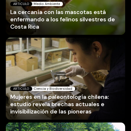
ARTICULO
Medio Ambiente
La cercanía con las mascotas está
enfermando a los felinos silvestres de
Costa Rica
ARTICULO
Ciencia y Biodiversidad
Mujeres en la paleontología chilena:
estudio revela brechas actuales e
invisibilización de las pioneras