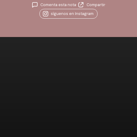
Comenta esta nota
·
Compartir
·
síguenos en Instagram