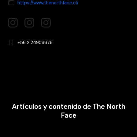
https://www.thenorthface.cl/
https://www.facebook.com/tnfchile
https://www.youtube.com/user/thenorthfacechile
https://www.instagram.com/thenorthfacechil
+56 2 24958678
Artículos y contenido de The North
Face