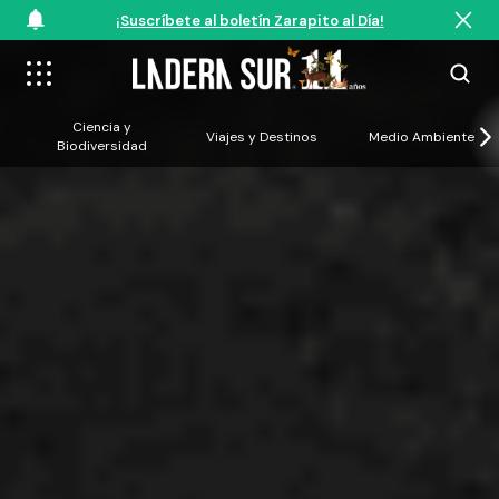
¡Suscríbete al boletín Zarapito al Día!
Ciencia y
Viajes y Destinos
Medio Ambiente
Biodiversidad