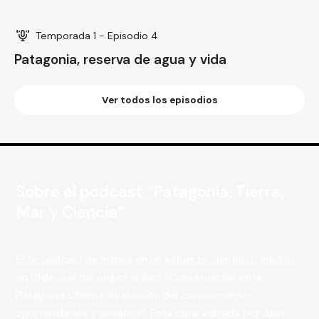
Temporada 1 - Episodio 4
Patagonia, reserva de agua y vida
Ver todos los episodios
Sobre el podcast “Patagonia: Tierra,
Mar y Ciencia”
Este podcast se inspira en un esfuerzo científico inédito
en Chile que dio origen al libro “Conservación en la
Patagonia Chilena: evaluación del conocimiento,
oportunidades y desafíos”. Esta obra, editada por Juan