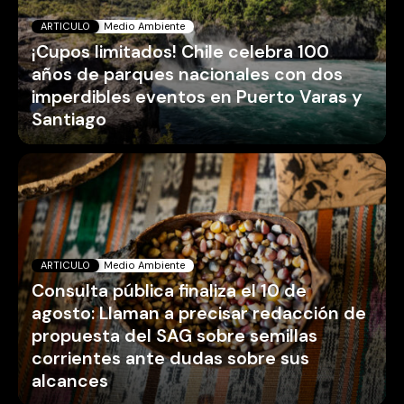
ARTICULO
Medio Ambiente
¡Cupos limitados! Chile celebra 100
años de parques nacionales con dos
imperdibles eventos en Puerto Varas y
Santiago
ARTICULO
Medio Ambiente
Consulta pública finaliza el 10 de
agosto: Llaman a precisar redacción de
propuesta del SAG sobre semillas
corrientes ante dudas sobre sus
alcances