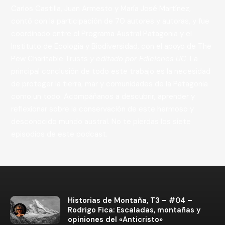
Carlos Castilla, Juan Armesto y María José Martínez,
contó con la participación de 70 autores y autoras, y fue
coordinado entre el Programa Austral Patagonia y el
Instituto de Ecología y Biodiversidad, con el apoyo de The
Pew Charitable Trusts
y editado por Ediciones UC
. La
principal conclusión de todo este trabajo es la necesidad
de proteger la tierra, mar y comunidades de la Patagonia
como un todo. Acompáñanos a descubrir, aprender y
reflexionar sobre la conservación de este hermoso y
desconocido mundo austral. No te pierdas los siete
episodios de este podcast.
Historias de Montaña, T3 – #04 –
Rodrigo Fica: Escaladas, montañas y
opiniones del «Anticristo»