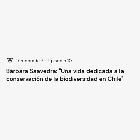
Bárbara Saavedra: "Una vida dedicada a la
conservación de la biodiversidad en Chile"
Temporada 7 - Episodio 9
Daniel Martinez - Piña: Naturalismo y
divulgación, un camino de dibujo y
conocimiento