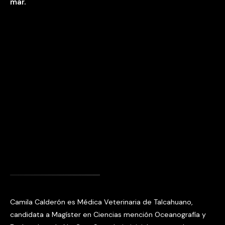
Camila Calderón es Médica Veterinaria de Talcahuano,
candidata a Magíster en Ciencias mención Oceanografía y
Exploradora de NatGeo. Su trabajo inicialmente se ha
enfocado en la conservación marina de mamíferos marinos,
eso la llevó a cofundar con amigas el colectivo ‘’Soplo a la
Vista’’ y la ONG Centro de Estudios de Mastozoología
Marina. Sin embargo, desde la pandemia hasta la fecha se
dedica exclusivamente a la comunicación de las ciencias del
mar y a la educación marina. Es fundadora de Ermitaño
Books, editorial infantil que escribe sobre ciencias del mar
para la infancia, autora de 4 libros para niños y 1 comic. Ha