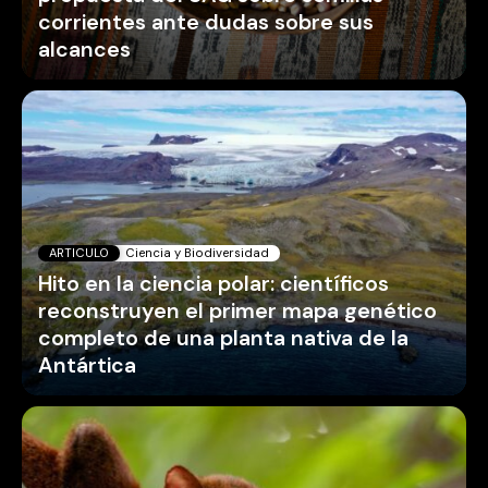
ARTICULO
Ciencia y Biodiversidad
Hito en la ciencia polar: científicos
reconstruyen el primer mapa genético
completo de una planta nativa de la
Antártica
ARTICULO
Medio Ambiente
La cercanía con las mascotas está
enfermando a los felinos silvestres de
Costa Rica