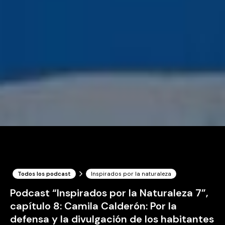
Todos los podcast
Inspirados por la naturaleza
Podcast “Inspirados por la Naturaleza 7”,
capítulo 8: Camila Calderón: Por la
defensa y la divulgación de los habitantes
del océano
Por
Equipo LS
·
17 de enero, 2026
Tiempo de lectura: 1 minutos
En este octavo capítulo de la séptima temporada
conversamos con Camila Calderón, médica veterinaria
de Talcahuano, candidata a Magíster en Ciencias