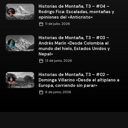
Historias de Montaña, T3 – #02 –
Dominga Villarino «Desde el altiplano a
Europa, corriendo sin parar»
6 de junio, 2026
Suscríbete a nuestro newsletter
Únete a la comunidad de Ladera Sur. Cada viernes, recibe
en tu bandeja de entrada el boletín
Zarapito al día
con
las noticias más importantes sobre naturaleza y medio
ambiente.
Además,
entérate antes que todos
de las ofertas y