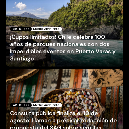
ARTICULO
Medio Ambiente
Consulta pública finaliza el 10 de
agosto: Llaman a precisar redacción de
propuesta del SAG sobre semillas
corrientes ante dudas sobre sus
alcances