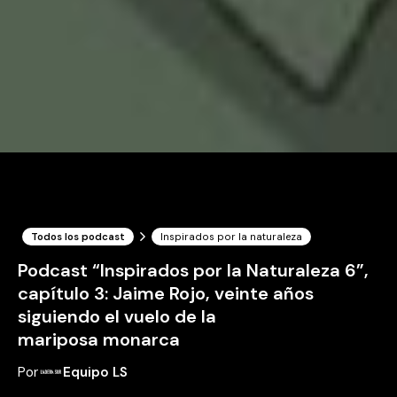
Todos los podcast
Inspirados por la naturaleza
Podcast “Inspirados por la Naturaleza 6”,
capítulo 3: Jaime Rojo, veinte años
siguiendo el vuelo de la
mariposa monarca
Por
Equipo LS
·
1 de noviembre, 2024
Tiempo de lectura: 0 minutos
En este tercer episodio de la 6ta temporada
conversamos con Jaime Rojo, fotógrafo y productor
audiovisual, especializado en temas