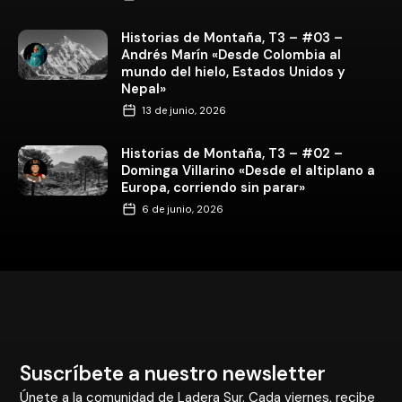
Historias de Montaña, T3 – #02 –
Dominga Villarino «Desde el altiplano a
Europa, corriendo sin parar»
6 de junio, 2026
Suscríbete a nuestro newsletter
Únete a la comunidad de Ladera Sur. Cada viernes, recibe
en tu bandeja de entrada el boletín
Zarapito al día
con
las noticias más importantes sobre naturaleza y medio
ambiente.
Además,
entérate antes que todos
de las ofertas y