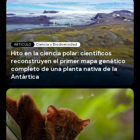
ARTICULO
Ciencia y Biodiversidad
Hito en la ciencia polar: científicos
reconstruyen el primer mapa genético
completo de una planta nativa de la
Antártica
ARTICULO
Medio Ambiente
La cercanía con las mascotas está
enfermando a los felinos silvestres de
Costa Rica