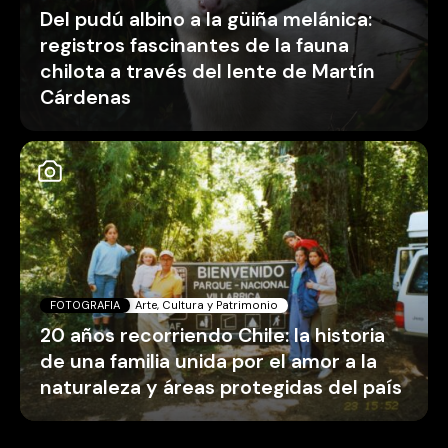
Del pudú albino a la güiña melánica:
registros fascinantes de la fauna
chilota a través del lente de Martín
Cárdenas
FOTOGRAFIA
Arte, Cultura y Patrimonio
20 años recorriendo Chile: la historia
de una familia unida por el amor a la
naturaleza y áreas protegidas del país