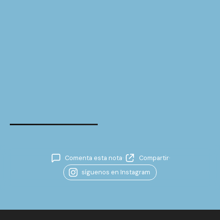
Comenta esta nota
·
Compartir
·
síguenos en Instagram