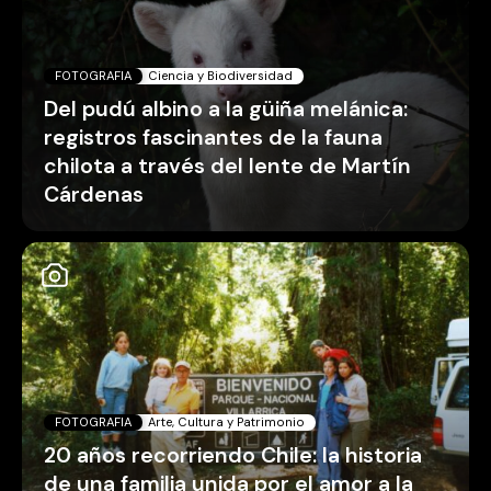
FOTOGRAFIA
Ciencia y Biodiversidad
Del pudú albino a la güiña melánica:
registros fascinantes de la fauna
chilota a través del lente de Martín
Cárdenas
FOTOGRAFIA
Arte, Cultura y Patrimonio
20 años recorriendo Chile: la historia
de una familia unida por el amor a la