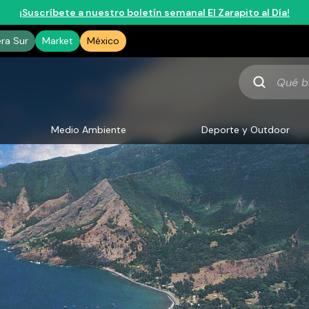
¡Suscríbete a nuestro boletín semanal El Zarapito al Día!
era Sur
Market
México
Qué
buscas
Medio Ambiente
Deporte y Outdoor