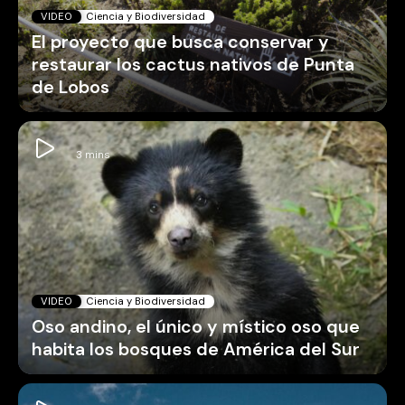
VIDEO
Ciencia y Biodiversidad
El proyecto que busca conservar y
restaurar los cactus nativos de Punta
de Lobos
VIDEO
Ciencia y Biodiversidad
Oso andino, el único y místico oso que
habita los bosques de América del Sur