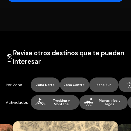
Revisa otros destinos que te pueden
interesar
Pa
Por Zona
Zona Norte
Zona Central
Zona Sur
A
Trecking y
Playas, ríos y
Actividades
Montaña
lagos