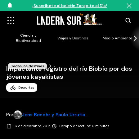
¡Suscríbete al boletín Zarapito al Día!
Ciencia y
Viajes y Destinos
Medio Ambiente
Biodiversidad
Todos los destinos
Impactante registro del río Biobío por dos
jóvenes kayakistas
Deportes
Por
Jens Benohr y Paulo Urrutia
·
16 de diciembre, 2015
Tiempo de lectura: 6 minutos