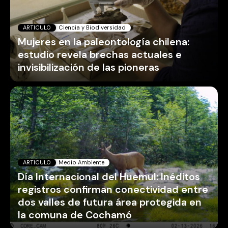
ARTICULO
Ciencia y Biodiversidad
Mujeres en la paleontología chilena:
estudio revela brechas actuales e
invisibilización de las pioneras
ARTICULO
Medio Ambiente
Día Internacional del Huemul: Inéditos
registros confirman conectividad entre
dos valles de futura área protegida en
la comuna de Cochamó