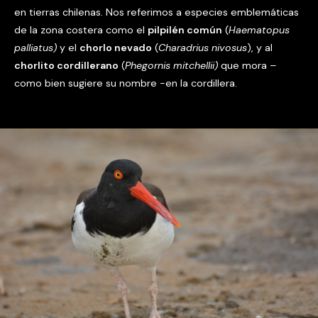
en tierras chilenas. Nos referimos a especies emblemáticas
de la zona costera como el
pilpilén común
(
Haematopus
palliatus)
y el
c
horlo nevado
(
Charadrius nivosus
), y al
chorlito cordillerano
(
Phegornis mitchellii)
que mora –
como bien sugiere su nombre -en la cordillera.