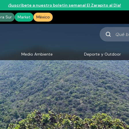
¡Suscríbete a nuestro boletín semanal El Zarapito al Día!
era Sur
Market
México
Qué
buscas
Medio Ambiente
Deporte y Outdoor