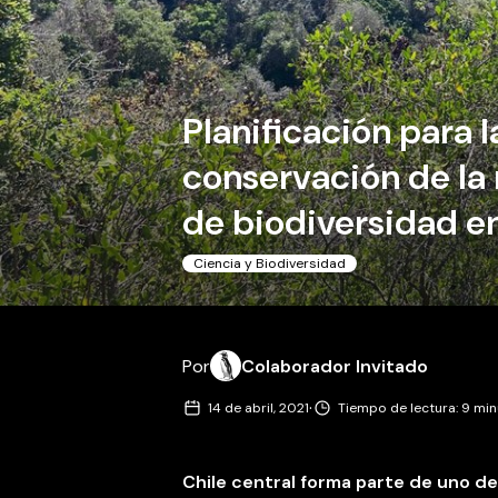
Planificación para l
conservación de la 
de biodiversidad en
Ciencia y Biodiversidad
Por
Colaborador Invitado
·
14 de abril, 2021
Tiempo de lectura: 9 mi
Chile central forma parte de uno de 