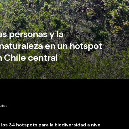
as personas y la
naturaleza en un hotspot
 Chile central
nutos
los 34 hotspots para la biodiversidad a nivel