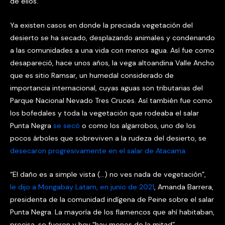
de ellos.
Ya existen casos en donde la preciada vegetación del
desierto se ha secado, desplazando animales y condenando
a las comunidades a una vida con menos agua. Así fue como
desapareció, hace unos años, la vega altoandina Valle Ancho
que es sitio Ramsar, un humedal considerado de
importancia internacional, cuyas aguas son tributarias del
Parque Nacional Nevado Tres Cruces. Así también fue como
los bofedales y toda la vegetación que rodeaba el salar
Punta Negra
se secó
o como los algarrobos, uno de los
pocos árboles que sobreviven a la rudeza del desierto, se
desecaron progresivamente en el salar de Atacama.
“El daño es a simple vista (…) no ves nada de vegetación”,
le dijo a Mongabay Latam, en junio de 2021
, Amanda Barrera,
presidenta de la comunidad indígena de Peine sobre el salar
Punta Negra. La mayoría de los flamencos que ahí habitaban,
precisa, se fueron y hoy “hay menos de la mitad”.