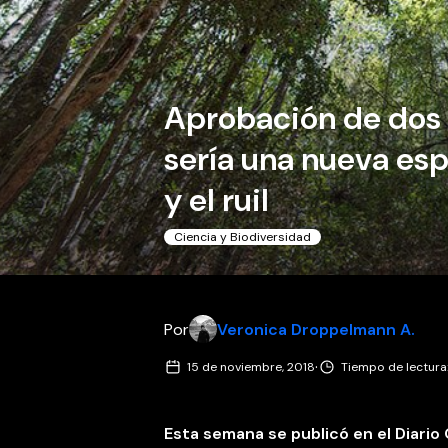
Aprobación de dos 
sería una nueva esp
y el ruil
Ciencia y Biodiversidad
Por
Veronica Droppelmann A.
·
15 de noviembre, 2018
Tiempo de lectura
Esta semana se publicó en el Diario 