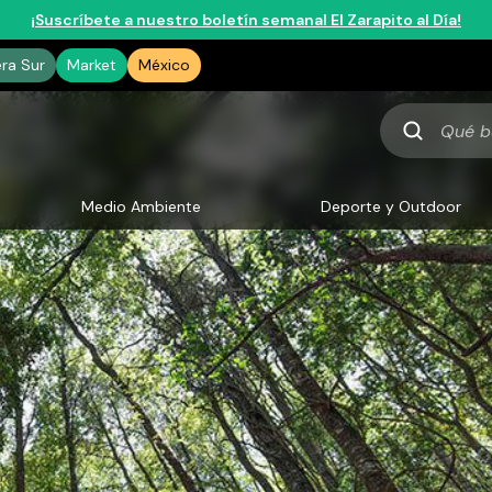
¡Suscríbete a nuestro boletín semanal El Zarapito al Día!
era Sur
Market
México
Qué
buscas
Medio Ambiente
Deporte y Outdoor