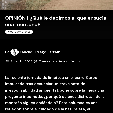
e
.
OPINIÓN | ¿Qué le decimos al que ensucia
una montaña?
Medio Ambiente
Por
Claudio Orrego Larraín
·
8 de julio, 2026
Tiempo de lectura: 4 minutos
La reciente jornada de limpieza en el cerro Carbón,
impulsada tras denunciar un grave acto de
irresponsabilidad ambiental, pone sobre la mesa una
pregunta incómoda: ¿por qué quienes disfrutan de la
montaña siguen dañándola? Esta columna es una
reflexión sobre el cuidado de la naturaleza, el