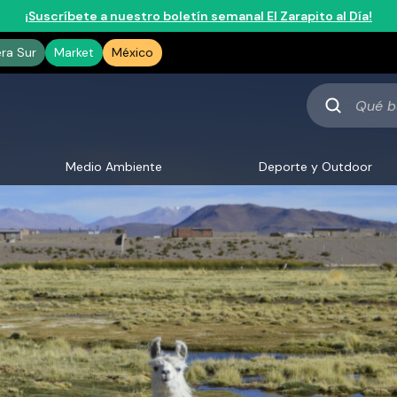
¡Suscríbete a nuestro boletín semanal El Zarapito al Día!
era Sur
Market
México
Qué
buscas
Medio Ambiente
Deporte y Outdoor