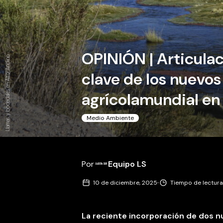
OPINIÓN | Articulaci
Llamas y bodedales en Alto Andino
clave de los nuevos
agrícolamundial en
Medio Ambiente
Por
Equipo LS
·
10 de diciembre, 2025
Tiempo de lectura
La reciente incorporación de dos nu