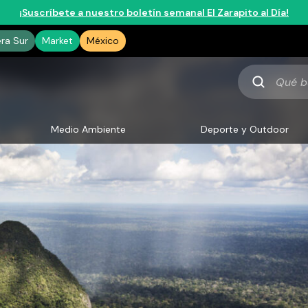
¡Suscríbete a nuestro boletín semanal El Zarapito al Día!
era Sur
Market
México
Qué
buscas
Medio Ambiente
Deporte y Outdoor