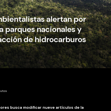
entalistas alertan por
ía parques nacionales y
racción de hidrocarburos
nutos
lores busca modificar nueve artículos de la