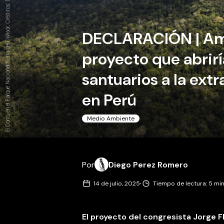
El Cono, en el Parque Nacional Sierra del Divisor. Créditos: Diego Perez Romero
DECLARACIÓN | Ambi
proyecto que abrir
santuarios a la ext
en Perú
Medio Ambiente
Por
Diego Perez Romero
·
14 de julio, 2025
Tiempo de lectura: 5 mi
El proyecto del congresista Jorge F