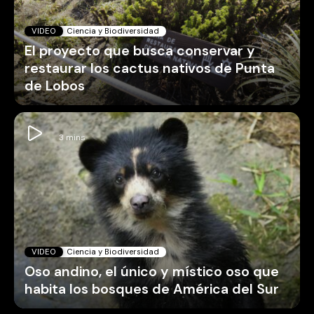
VIDEO
Ciencia y Biodiversidad
El proyecto que busca conservar y
restaurar los cactus nativos de Punta
de Lobos
VIDEO
Ciencia y Biodiversidad
Oso andino, el único y místico oso que
habita los bosques de América del Sur