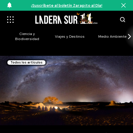
¡Suscríbete al boletín Zarapito al Día!
Ciencia y
Viajes y Destinos
Medio Ambiente
Biodiversidad
Todos los artículos