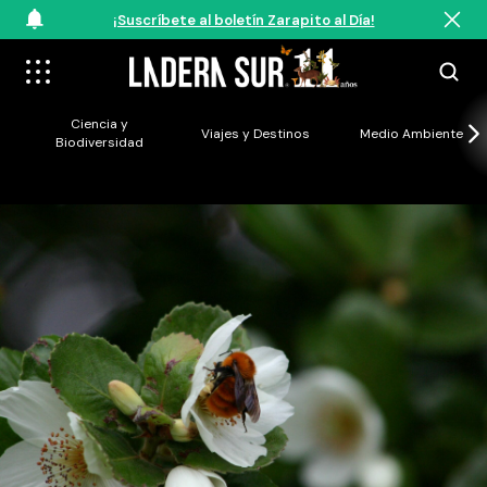
¡Suscríbete al boletín Zarapito al Día!
Ciencia y
Viajes y Destinos
Medio Ambiente
Biodiversidad