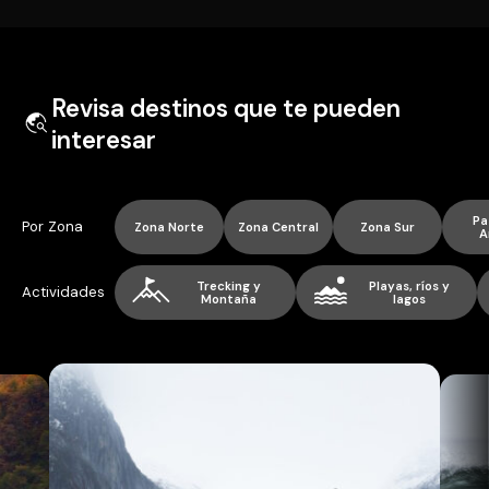
Revisa destinos que te pueden
interesar
Pa
Por Zona
Zona Norte
Zona Central
Zona Sur
A
Trecking y
Playas, ríos y
Actividades
Montaña
lagos