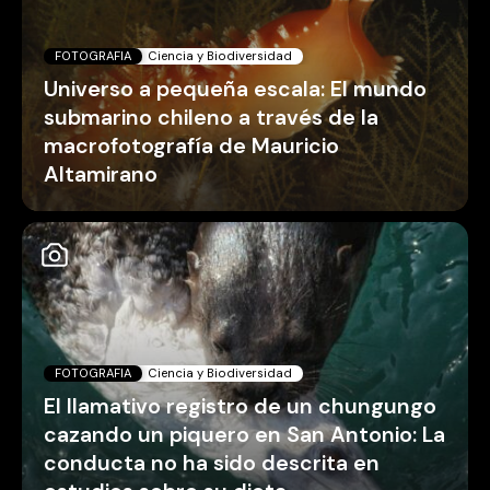
FOTOGRAFIA
Ciencia y Biodiversidad
Universo a pequeña escala: El mundo
submarino chileno a través de la
macrofotografía de Mauricio
Altamirano
FOTOGRAFIA
Ciencia y Biodiversidad
El llamativo registro de un chungungo
cazando un piquero en San Antonio: La
conducta no ha sido descrita en