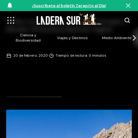
¡Suscríbete al boletín Zarapito al Día!
Yerba Loca Vega entre Piedra Carvajal y
Mirador ©Francisco Boetsch Tagle5
Ciencia y
Viajes y Destinos
Medio Ambiente
Biodiversidad
·
20 de febrero, 2020
Tiempo de lectura: 0 minutos