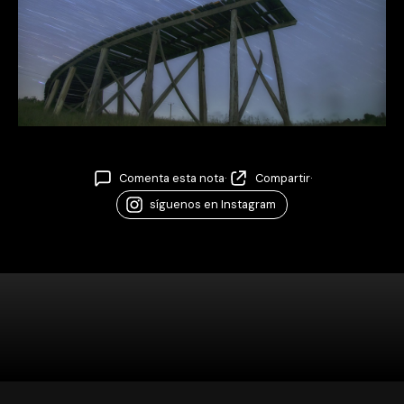
Comenta esta nota
·
Compartir
·
síguenos en Instagram