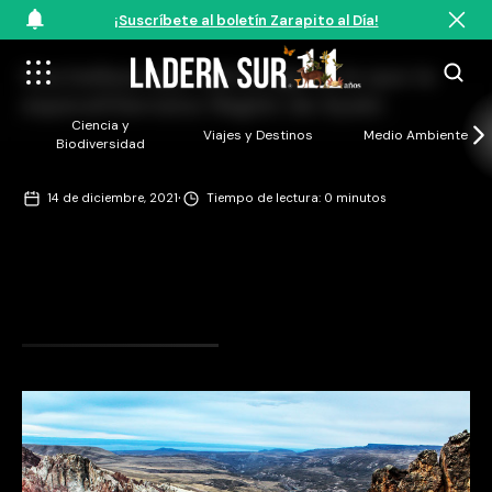
¡Suscríbete al boletín Zarapito al Día!
Una belleza que sobrecoge es la que te
espera©Sernatur Región de Aysén
Ciencia y
Viajes y Destinos
Medio Ambiente
Biodiversidad
·
14 de diciembre, 2021
Tiempo de lectura: 0 minutos