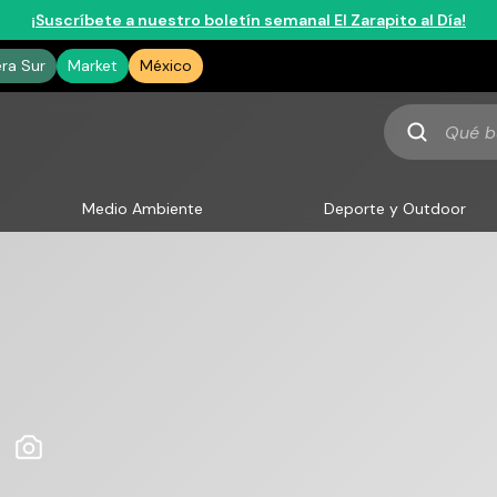
¡Suscríbete a nuestro boletín semanal El Zarapito al Día!
era Sur
Market
México
Qué
buscas
Medio Ambiente
Deporte y Outdoor