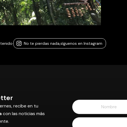
ntenido
·
No te pierdas nada,
síguenos en Instagram
tter
ernes, recibe en tu
a
con las noticias más
ente.