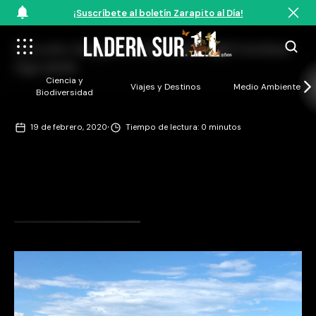
¡Suscríbete al boletín Zarapito al Día!
Circuito Garganta del Diablo @Cristóbal
Ogrodnik
Ciencia y
Viajes y Destinos
Medio Ambiente
Biodiversidad
·
19 de febrero, 2020
Tiempo de lectura: 0 minutos