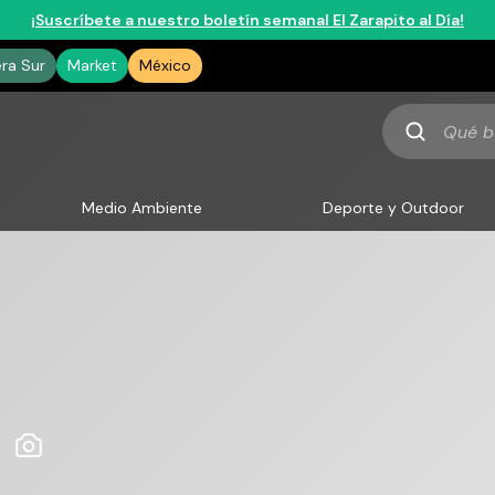
¡Suscríbete a nuestro boletín semanal El Zarapito al Día!
era Sur
Market
México
Qué
buscas
Medio Ambiente
Deporte y Outdoor