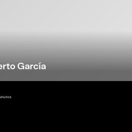
rto García
minutos