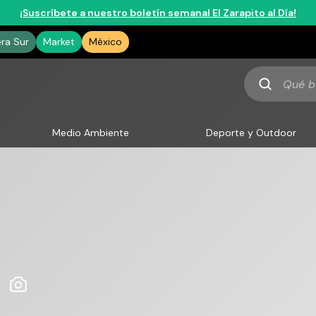
¡Suscríbete a nuestro boletín semanal El Zarapito al Día!
era Sur
Market
México
Qué
buscas
Medio Ambiente
Deporte y Outdoor