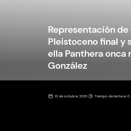
Representación de C
Pleistoceno final y 
ella Panthera onca
González
·
13 de octubre, 2021
Tiempo de lectura: 0