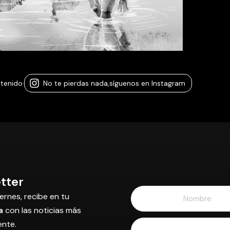
ntenido
·
No te pierdas nada,
síguenos en Instagram
tter
ernes, recibe en tu
a
con las noticias más
ente.