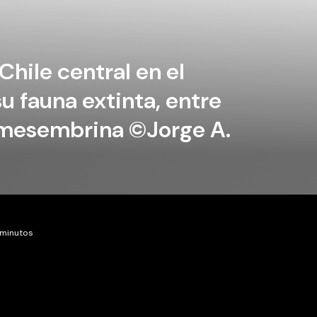
hile central en el
su fauna extinta, entre
 mesembrina ©Jorge A.
 minutos