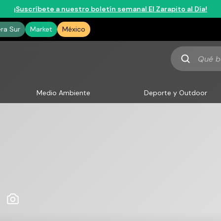
¡Suscríbete a nuestro boletín semanal El Zarapito al Día!
era Sur
Market
México
Qué
buscas
Medio Ambiente
Deporte y Outdoor