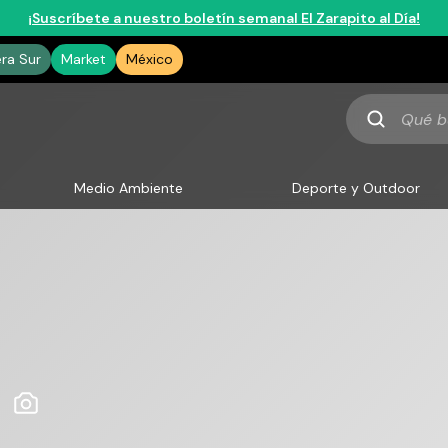
¡Suscríbete a nuestro boletín semanal El Zarapito al Día!
era Sur
Market
México
Qué
buscas
Medio Ambiente
Deporte y Outdoor