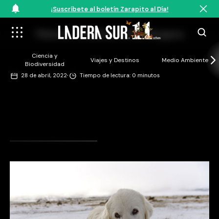
¡Suscríbete al boletín Zarapito al Día!
Palomo. Créditos: ©Pía Vergara
Ciencia y
Viajes y Destinos
Medio Ambiente
Biodiversidad
·
28 de abril, 2022
Tiempo de lectura: 0 minutos