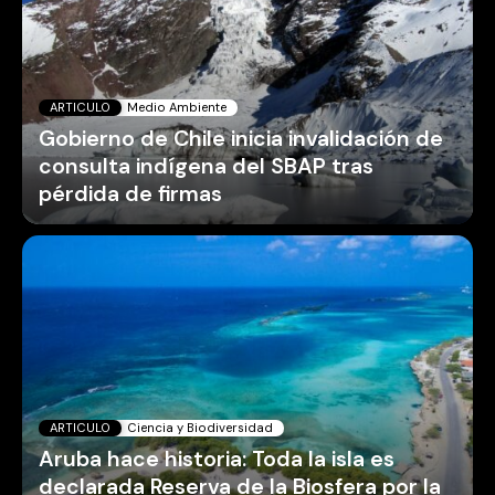
ARTICULO
Medio Ambiente
Gobierno de Chile inicia invalidación de
consulta indígena del SBAP tras
pérdida de firmas
ARTICULO
Ciencia y Biodiversidad
Aruba hace historia: Toda la isla es
declarada Reserva de la Biosfera por la