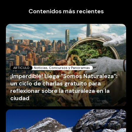
Contenidos más recientes
ARTICULO
Noticias, Concursos y Panoramas
¡Imperdible! Llega “Somos Naturaleza”:
un ciclo de charlas gratuito para
reflexionar sobre la naturaleza en la
ciudad