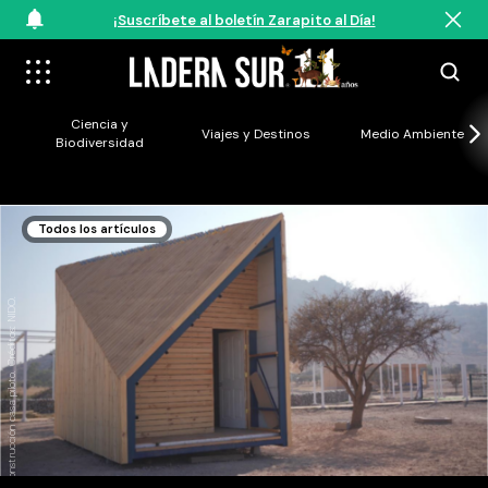
¡Suscríbete al boletín Zarapito al Día!
Ciencia y
Viajes y Destinos
Medio Ambiente
Biodiversidad
Todos los artículos
Construcción casa piloto. Créditos: NIDO.