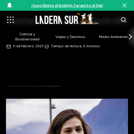
¡Suscríbete al boletín Zarapito al Día!
Sonia Español – Gentileza Fundación MERI
Ciencia y
Viajes y Destinos
Medio Ambiente
Biodiversidad
·
11 de febrero, 2021
Tiempo de lectura: 0 minutos