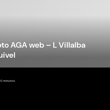
oto AGA web – L Villalba
uivel
 0 minutos