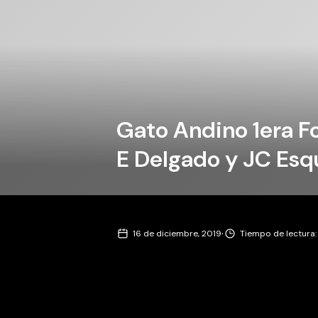
Gato Andino 1era F
E Delgado y JC Esq
·
16 de diciembre, 2019
Tiempo de lectura: