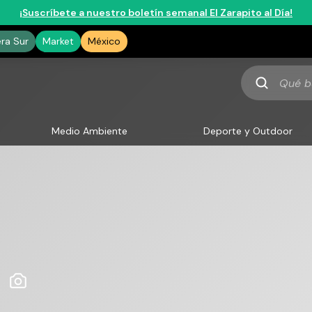
¡Suscríbete a nuestro boletín semanal El Zarapito al Día!
era Sur
Market
México
Qué
buscas
Medio Ambiente
Deporte y Outdoor