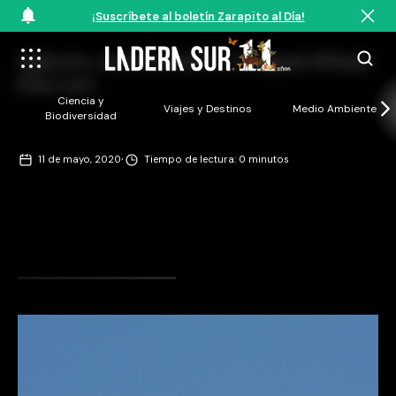
¡Suscríbete al boletín Zarapito al Día!
Agilucho Jardín Botánico Chagual ©Paula
Díaz Levi
Ciencia y
Viajes y Destinos
Medio Ambiente
Biodiversidad
·
11 de mayo, 2020
Tiempo de lectura: 0 minutos