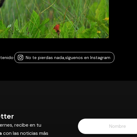
ntenido
·
No te pierdas nada,
síguenos en Instagram
tter
ernes, recibe en tu
a
con las noticias más