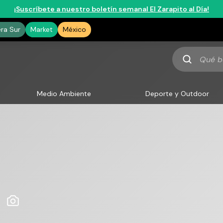
¡Suscríbete a nuestro boletín semanal El Zarapito al Día!
era Sur
Market
México
Qué
buscas
Medio Ambiente
Deporte y Outdoor