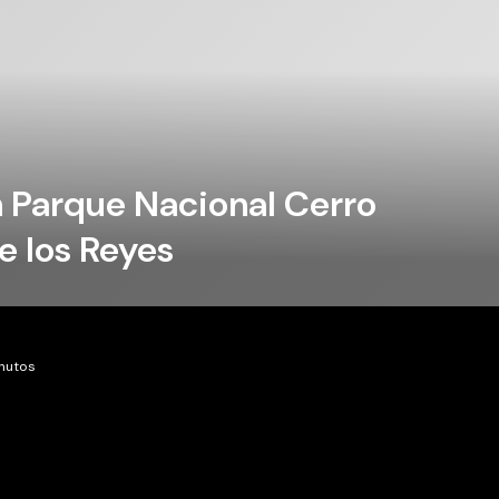
 Parque Nacional Cerro
e los Reyes
inutos