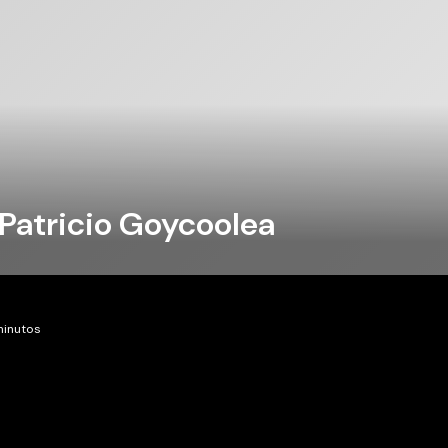
Patricio Goycoolea
minutos