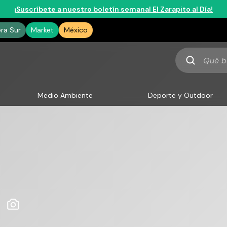
¡Suscríbete a nuestro boletín semanal El Zarapito al Día!
era Sur
Market
México
Qué
buscas
Medio Ambiente
Deporte y Outdoor