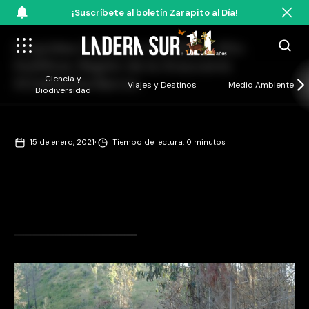
¡Suscríbete al boletín Zarapito al Día!
Orquídea Chloraea multiflora, Alto
Huiñihue, Región de la Araucanía
Ciencia y
©Catherine Barros
Viajes y Destinos
Medio Ambiente
Biodiversidad
·
15 de enero, 2021
Tiempo de lectura: 0 minutos