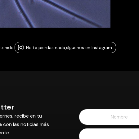
ntenido
·
No te pierdas nada,
síguenos en Instagram
tter
ernes, recibe en tu
a
con las noticias más
ente.