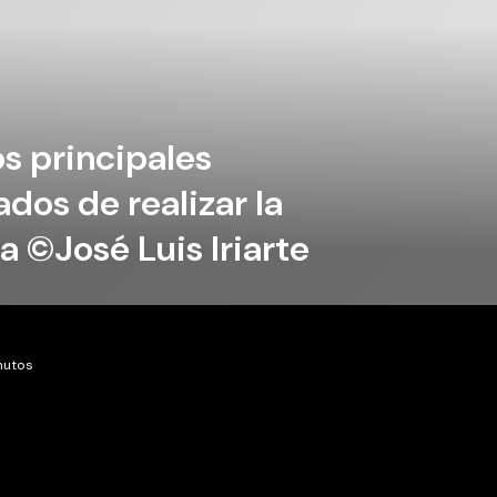
s principales
dos de realizar la
 ©José Luis Iriarte
nutos