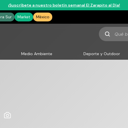
¡Suscríbete a nuestro boletín semanal El Zarapito al Día!
era Sur
Market
México
Qué
buscas
Medio Ambiente
Deporte y Outdoor