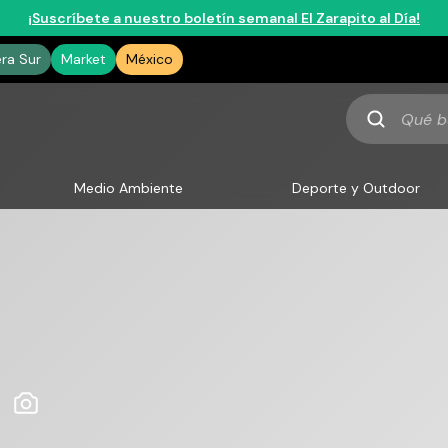
¡Suscríbete a nuestro boletín semanal El Zarapito al Día!
era Sur
Market
México
Qué
buscas
Medio Ambiente
Deporte y Outdoor