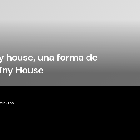
y house, una forma de
iny House
 minutos