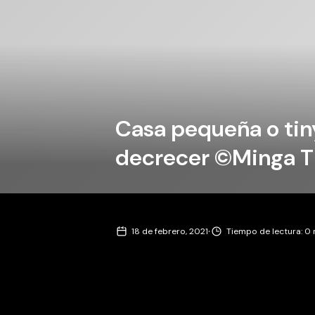
Casa pequeña o tin
decrecer ©Minga T
·
18 de febrero, 2021
Tiempo de lectura: 0