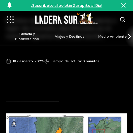
¡Suscríbete al boletín Zarapito al Día!
Núcleos de conservación de la danta o
tapir de montaña identificados en el
Ciencia y
nuevo Programa de Conservación.
Viajes y Destinos
Medio Ambiente
Biodiversidad
·
18 de marzo, 2022
Tiempo de lectura: 0 minutos