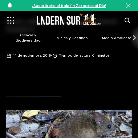
¡Suscríbete al boletín Zarapito al Día!
Raton colilarga, roedor nativo ©Yamil
Hussein E.
Ciencia y
Viajes y Destinos
Medio Ambiente
Biodiversidad
·
14 de noviembre, 2019
Tiempo de lectura: 0 minutos