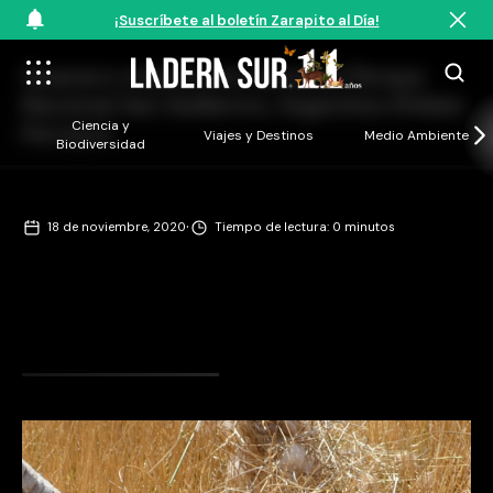
¡Suscríbete al boletín Zarapito al Día!
Guanaco muerto con sarna en Parque
Nacional San Guillermo, Argentina ©Hebe
Ciencia y
Ferreyra
Viajes y Destinos
Medio Ambiente
Biodiversidad
·
18 de noviembre, 2020
Tiempo de lectura: 0 minutos