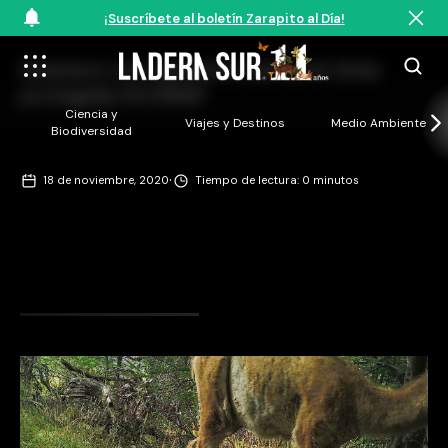
¡Suscríbete al boletín Zarapito al Día!
Guanaco con aparente sarna en área
protegida ©CONAF
Ciencia y
Viajes y Destinos
Medio Ambiente
Biodiversidad
·
18 de noviembre, 2020
Tiempo de lectura: 0 minutos